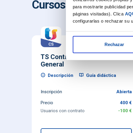
Cursos online NO bon
para mostrarte publicidad per
páginas visitadas). Clica
AQ
configurarlas o rechazar su 
Rechazar
TS Contasol Contabilidad
General
Descripción
Guía didáctica
Inscripción
Abierta
Precio
400 €
Usuarios con contrato
-100 €