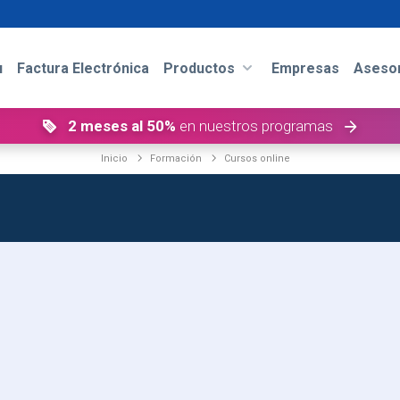
u
Factura Electrónica
Productos
Empresas
Asesor
2 meses al 50%
en nuestros programas
Inicio
Formación
cursos online