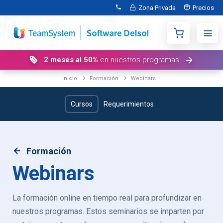
Zona Privada
Precios
2 meses al 50%
en nuestros programas
Inicio
Formación
webinars
Cursos
Requerimientos
Formación
Webinars
La formación online en tiempo real para profundizar en
nuestros programas. Estos seminarios se imparten por