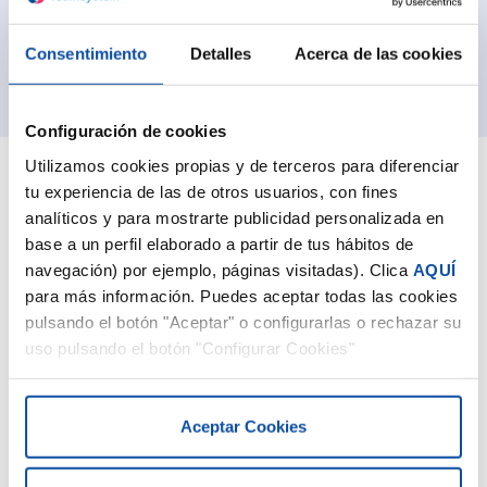
Inscripción
Consentimiento
Detalles
Acerca de las cookies
Configuración de cookies
Utilizamos cookies propias y de terceros para diferenciar
tu experiencia de las de otros usuarios, con fines
analíticos y para mostrarte publicidad personalizada en
base a un perfil elaborado a partir de tus hábitos de
navegación) por ejemplo, páginas visitadas). Clica
AQUÍ
Modalidad online
para más información. Puedes aceptar todas las cookies
pulsando el botón "Aceptar" o configurarlas o rechazar su
Se imparten de manera online, siendo similar a un curso
uso pulsando el botón "Configurar Cookies"
presencial, con la ventaja de que no implica
desplazamientos por parte de los alumnos.
Aceptar Cookies