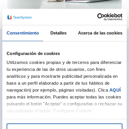
Consentimiento
Detalles
Acerca de las cookies
Descarga las
Configuración de cookies
Utilizamos cookies propias y de terceros para diferenciar
versiones educativas
tu experiencia de las de otros usuarios, con fines
analíticos y para mostrarte publicidad personalizada en
base a un perfil elaborado a partir de tus hábitos de
Al descargar la
versión educativa
tendrás una
navegación) por ejemplo, páginas visitadas). Clica
AQUÍ
edición ideal para que la utilices en tus tareas
para más información. Puedes aceptar todas las cookies
académicas.
pulsando el botón "Aceptar" o configurarlas o rechazar su
Podrás familiarizarte con el funcionamiento de los
uso pulsando el botón "Configurar Cookies"
programas de
facturación, contabilidad y
nóminas
y, realizar ejercicios prácticos en el