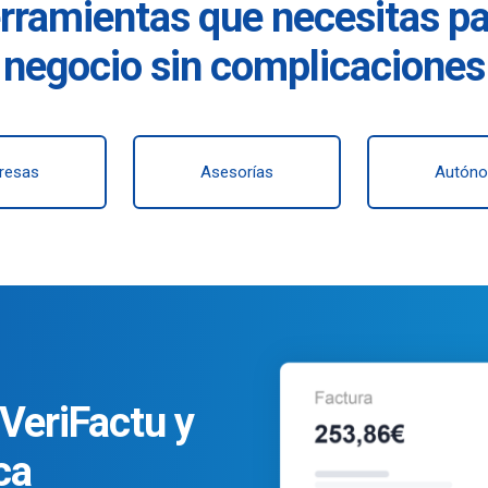
rramientas que necesitas pa
negocio sin complicaciones
resas
Asesorías
Autón
VeriFactu y
ca