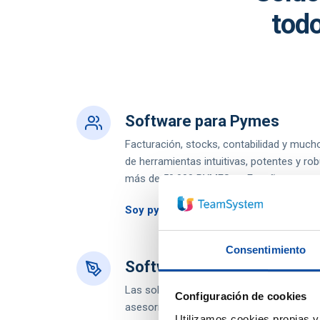
todo
Software para Pymes
Facturación, stocks, contabilidad y much
de herramientas intuitivas, potentes y rob
más de 50.000 PYMES en España.
Soy pyme
Consentimiento
Software para Asesorías
Las soluciones de TeamSystem | Softwa
Configuración de cookies
asesorías están especialmente diseñadas
Utilizamos cookies propias y 