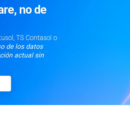
re, no de
tusol, TS Contasol o
o de los datos
ción actual sin