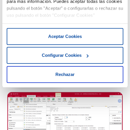
para más información. Puedes aceptar todas las cookies
Facturas con suplidos, retenciones y facturación
pulsando el botón "Aceptar" o configurarlas o rechazar su
electrónica
uso pulsando el botón "Configurar Cookies"
Facturas recurrentes automáticas para servicios
periódicos
Aceptar Cookies
Gestión de reservas con calendario y control por
horas
Configurar Cookies
Gestión de expedientes para centralizar toda la
información de cada cliente o proyecto
Rechazar
¡Pruébalo ahora!