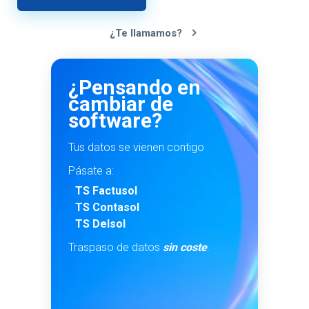
¿Te llamamos?
¿Pensando en
cambiar de
software?
Tus datos se vienen contigo
Pásate a:
TS Factusol
TS Contasol
TS Delsol
Traspaso de datos
sin coste
.