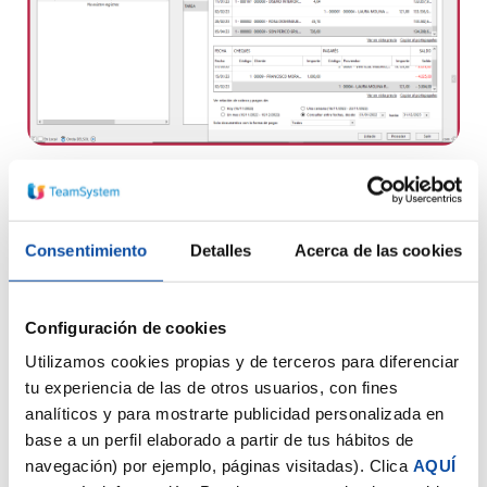
La facturación de servicios nunca
Consentimiento
Detalles
Acerca de las cookies
había sido tan fácil
Organiza y factura tus servicios de forma ágil,
Configuración de cookies
completa y totalmente personalizada:
Utilizamos cookies propias y de terceros para diferenciar
Catálogo de artículos y servicios configurable
tu experiencia de las de otros usuarios, con fines
según tu actividad
analíticos y para mostrarte publicidad personalizada en
base a un perfil elaborado a partir de tus hábitos de
Generación de facturas en bloque desde
navegación) por ejemplo, páginas visitadas). Clica
AQUÍ
presupuestos o pedidos de clientes