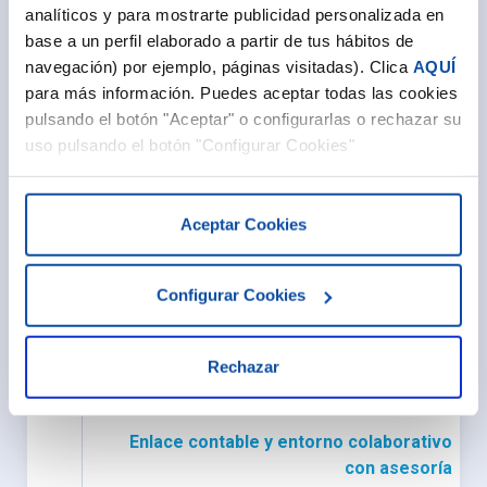
APP Móvil solo consulta, FS – Próximamente
analíticos y para mostrarte publicidad personalizada en
para iOS & Android
base a un perfil elaborado a partir de tus hábitos de
navegación) por ejemplo, páginas visitadas). Clica
AQUÍ
100% online, accesible desde cualquier
para más información. Puedes aceptar todas las cookies
dispositivo, por navegador o APP móvil total
pulsando el botón "Aceptar" o configurarlas o rechazar su
(iOS & Android)
uso pulsando el botón "Configurar Cookies"
Aceptar Cookies
Interfaz y facilidad de uso
Fácil de usar, completa y más técnica
Configurar Cookies
Muy intuitiva y fácil de usar
Rechazar
Enlace contable y entorno colaborativo
con asesoría