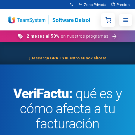
Zona Privada
Precios
2 meses al 50%
en nuestros programas
¡Descarga GRATIS nuestro eBook ahora!
VeriFactu:
qué es y
cómo afecta a tu
facturación