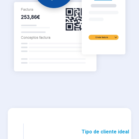
TS
Tipo de cliente ideal
TS
Facturas