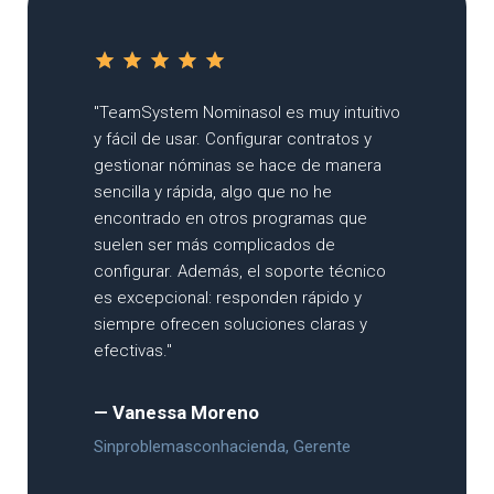
"TeamSystem Nominasol ha sido
fundamental para gestionar las nóminas
y seguros sociales de nuestros clientes
de forma ágil. La facilidad de traspaso
de información entre TeamSystem
Nominasol y otros programas de
Software DELSOL nos permite trabajar
sin interrupciones y reducir al mínimo los
errores. Su soporte técnico es
excelente y siempre está disponible
para resolver nuestras dudas."
— Elena Marcelino
Kinema S.C.M.