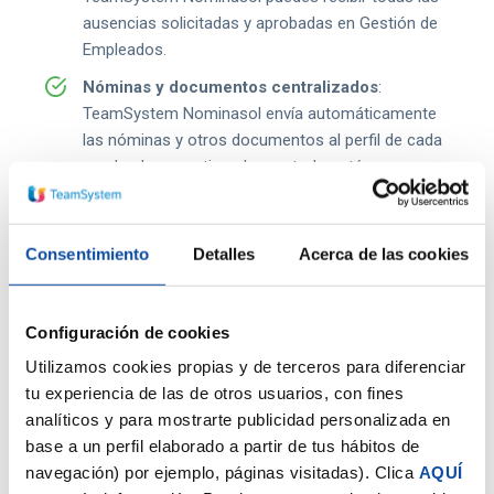
ausencias solicitadas y aprobadas en Gestión de
Empleados.
Nóminas y documentos centralizados
:
TeamSystem Nominasol envía automáticamente
las nóminas y otros documentos al perfil de cada
empleado, garantizando que todo esté en un
único lugar y accesible en cualquier momento.
Control y seguridad total
: la conexión nativa
Consentimiento
Detalles
Acerca de las cookies
permite mantener el control completo sobre la
información y la seguridad de los datos en todo
momento.
Configuración de cookies
Flexibilidad y tranquilidad
: puedes desconectar
Utilizamos cookies propias y de terceros para diferenciar
ambos programas en cualquier momento, pero
tu experiencia de las de otros usuarios, con fines
mientras estén integrados, toda la gestión ocurre
analíticos y para mostrarte publicidad personalizada en
de forma automática y confiable.
base a un perfil elaborado a partir de tus hábitos de
navegación) por ejemplo, páginas visitadas). Clica
AQUÍ
¡Pruébalo ahora!