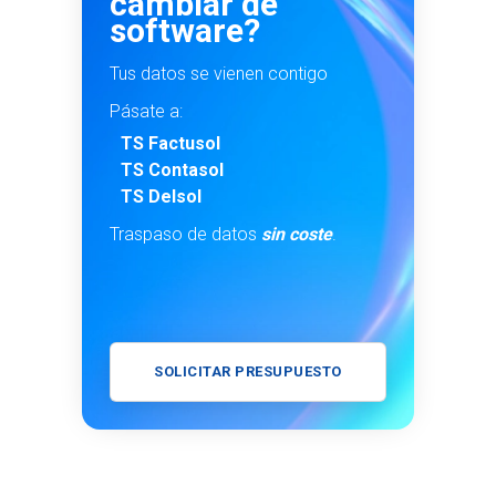
cambiar de
software?
Tus datos se vienen contigo
Pásate a:
TS Factusol
TS Contasol
TS Delsol
Traspaso de datos
sin coste
.
SOLICITAR PRESUPUESTO