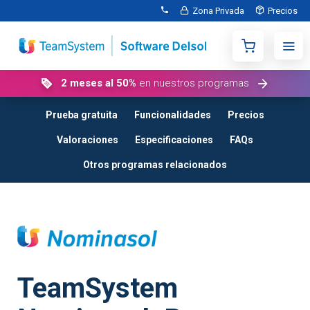
Zona Privada
Precios
2 meses al 50%
en nuestros programas
Prueba gratuita
Funcionalidades
Precios
Valoraciones
Especificaciones
FAQs
Otros programas relacionados
TeamSystem