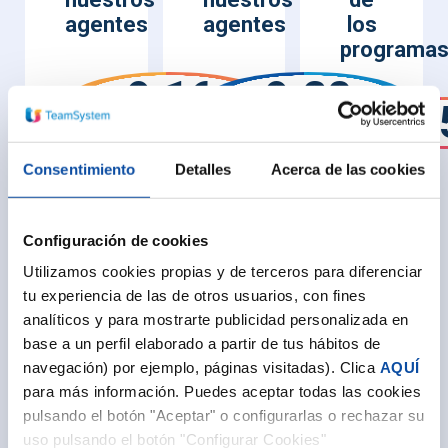
agentes
agentes
los
programa
9.16
9.28
8.
Consentimiento
Detalles
Acerca de las cookies
Configuración de cookies
Utilizamos cookies propias y de terceros para diferenciar
Nos recomendarían
tu experiencia de las de otros usuarios, con fines
analíticos y para mostrarte publicidad personalizada en
base a un perfil elaborado a partir de tus hábitos de
navegación) por ejemplo, páginas visitadas). Clica
AQUÍ
para más información. Puedes aceptar todas las cookies
Promotores: 70.51 %
Pasivos: 22.22 %
pulsando el botón "Aceptar" o configurarlas o rechazar su
Detractores: 7.27 %
uso pulsando el botón "Configurar Cookies"