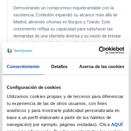
Demostrando un compromiso inquebrantable con la
excelencia, Cotiledón expandió su alcance más allá de
Madrid, abriendo oficinas en Burgos y Toledo. Este
crecimiento refleja su capacidad para satisfacer las
demandas de una clientela diversa y su visión de brindar
servicios de consultoría especializada más cerca de sus
clientes.
Servicios especializados
Consentimiento
Detalles
Acerca de las cookies
Consultoría Cotiledón ofrece una gama de servicios
especializados que incluyen gestoría, para maximizar
Configuración de cookies
beneficios fiscales y mejorar la gestión empresarial;
Utilizamos cookies propias y de terceros para diferenciar
asesoramiento laboral integral que abarca desde
tu experiencia de las de otros usuarios, con fines
normativas hasta la gestión de nóminas y seguros;
analíticos y para mostrarte publicidad personalizada en
apoyo legal desde la constitución de la empresa,
base a un perfil elaborado a partir de tus hábitos de
cubriendo desde pactos de socios hasta protección
navegación) por ejemplo, páginas visitadas). Clica
AQUÍ
legal completa; y estrategias de fundraising diseñadas