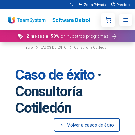
Zona Privada
Precios
2 meses al 50%
en nuestros programas
Inicio
CASOS DE EXITO
Consultoría Cotiledón
Caso de éxito
·
Consultoría
Cotiledón
Volver a casos de éxito