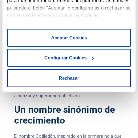
para más información. Puedes aceptar todas las cookies
para identificar oportunidades de financiamiento a nivel
pulsando el botón "Aceptar" o configurarlas o rechazar su
nacional y europeo, con el objetivo de fortalecer la
uso pulsando el botón "Configurar Cookies"
tesorería de las empresas y promover su crecimiento.
Compromiso con
Aceptar Cookies
soluciones integrales
Configurar Cookies
El compromiso de Cotiledón con ofrecer soluciones
integrales ha sido la clave de su éxito. Su capacidad para
brindar asesoramiento personalizado y servicios
Rechazar
especializados en áreas críticas como la gestión fiscal,
laboral, legal, y financiamiento ha permitido a sus clientes
alcanzar y superar sus objetivos.
Un nombre sinónimo de
crecimiento
El nombre Cotiledón, inspirado en la primera hoja que