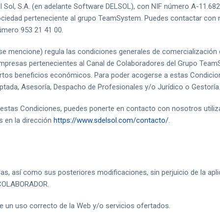
l Sol, S.A. (en adelante Software DELSOL), con NIF número A-11.682.8
sociedad perteneciente al grupo TeamSystem. Puedes contactar con n
úmero 953 21 41 00.
se mencione) regula las condiciones generales de comercialización 
s empresas pertenecientes al Canal de Colaboradores del Grupo Tea
ertos beneficios económicos. Para poder acogerse a estas Condic
ptada, Asesoría, Despacho de Profesionales y/o Jurídico o Gestoría
 estas Condiciones, puedes ponerte en contacto con nosotros utiliz
s en la dirección
https://www.sdelsol.com/contacto/
.
s, así como sus posteriores modificaciones, sin perjuicio de la apl
de COLABORADOR.
n uso correcto de la Web y/o servicios ofertados.