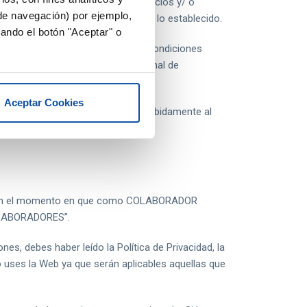
itido vender a sus clientes servicios y/ o
 de navegación) por ejemplo,
 un precio inferior o superior a lo establecido.
ando el botón "Aceptar" o
s supondrá la aceptación de las Condiciones
las empresas pertenecientes al Canal de
Aceptar Cookies
ene la obligación de comunicar debidamente al
tes.
ez en el momento en que como COLABORADOR
COLABORADORES”.
es, debes haber leído la Política de Privacidad, la
 uses la Web ya que serán aplicables aquellas que