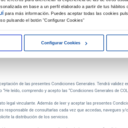
DOR altere el P.V.P establecido en web. Por tanto, no le está perm
sonalizada en base a un perfil elaborado a partir de tus hábitos
necientes al Canal de Colaboradores del Grupo TeamSystem España a
UÍ
para más información. Puedes aceptar todas las cookies puls
uso pulsando el botón "Configurar Cookies"
r a tus clientes que la contratación de los servicios y/o producto
e encuentran fijadas y publicadas en la web de Software DELSOL y 
Configurar Cookies
ientes al Canal de Colaboradores del Grupo TeamSystem España, ti
cadas, para que puedan ser informadas y comunicadas a sus clien
ceptación de las presentes Condiciones Generales. Tendrá valid
to “He leído, comprendo y acepto las “Condiciones Generales de 
o legal vinculante. Además de leer y aceptar las presentes Condicion
Eres responsable de consultarlas cada vez que accedas, navegues y/o
ite la distribución de los servicios.