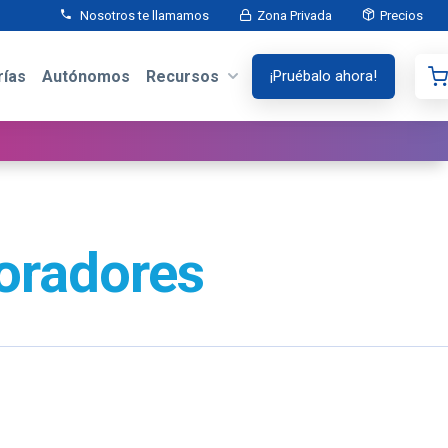
Nosotros te llamamos
Zona Privada
Precios
ías
Autónomos
Recursos
¡Pruébalo ahora!
oradores