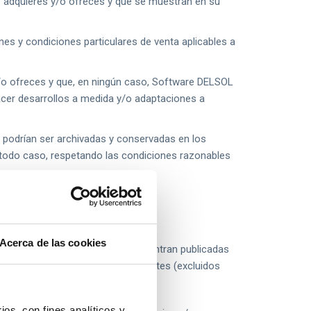
ue adquieres y/o ofreces y que se muestran en su
es y condiciones particulares de venta aplicables a
y/o ofreces y que, en ningún caso, Software DELSOL
cer desarrollos a medida y/o adaptaciones a
podrían ser archivadas y conservadas en los
 todo caso, respetando las condiciones razonables
Acerca de las cookies
s condiciones generales, se encuentran publicadas
cable. En ningún caso se añadirá costes (excluidos
ios, con fines analíticos y