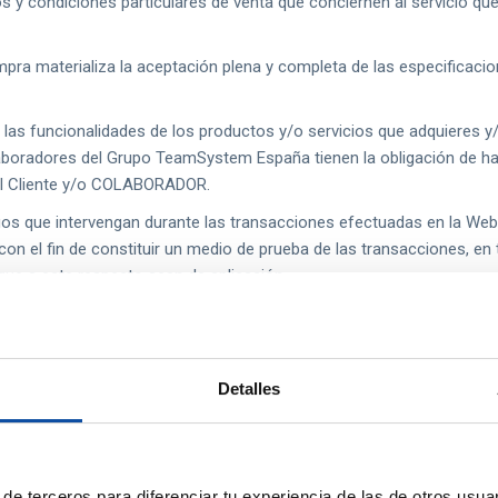
os y condiciones particulares de venta que conciernen al servicio q
pra materializa la aceptación plena y completa de las especificacion
las funcionalidades de los productos y/o servicios que adquieres 
aboradores del Grupo TeamSystem España tienen la obligación de ha
el Cliente y/o COLABORADOR.
s que intervengan durante las transacciones efectuadas en la Web 
on el fin de constituir un medio de prueba de las transacciones, en
que a este respecto sean de aplicación.
 de pago y renovación de servicios
Detalles
mo COLABORADOR ofrecerá a sus clientes, a los que se refiere esta
les o cualquier otro cargo adicional en virtud de la legislación apli
es) adicionales al precio del servicio de forma automática.
de terceros para diferenciar tu experiencia de las de otros usuar