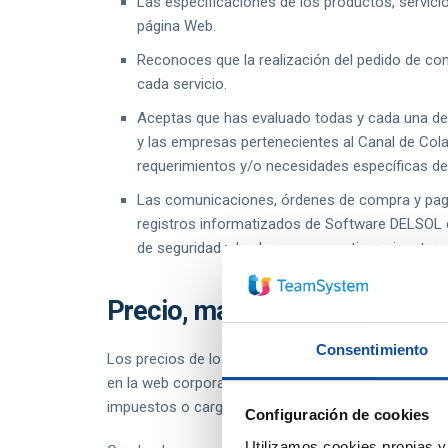
Las especificaciones de los productos, servici
página Web.
Reconoces que la realización del pedido de com
cada servicio.
Aceptas que has evaluado todas y cada una de 
y las empresas pertenecientes al Canal de Col
requerimientos y/o necesidades específicas d
Las comunicaciones, órdenes de compra y pago
registros informatizados de Software DELSOL c
de seguridad y las leyes y normativas vigentes 
Precio, márgenes, condiciones
Consentimiento
Los precios de los productos y/o servicios que co
en la web corporativa, no incluyen impuestos aplicab
impuestos o cargos que resulten legalmente aplicabl
Configuración de cookies
Utilizamos cookies propias y 