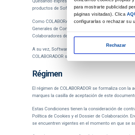
Quedando expresamente prohibido que como COLABORA
para mostrarte publicidad per
productos de Software DELSOL y las empresas perte
páginas visitadas). Clica
AQ
configurarlas o rechazar su 
Como COLABORARDOR tienes la obligación de informa
Generales de Contratación y Términos de Uso que s
Colaboradores del Grupo TeamSystem España.
Rechazar
A su vez, Software DELSOL y las empresas pertenec
COLABORADOR si estas condiciones han sido modifi
Régimen
El régimen de COLABORADOR se formaliza con la a
marques la casilla de aceptación de este documen
Estas Condiciones tienen la consideración de contrat
Política de Cookies y el Dossier de Colaboración. 
se encuentren vigentes en el momento en que se solic