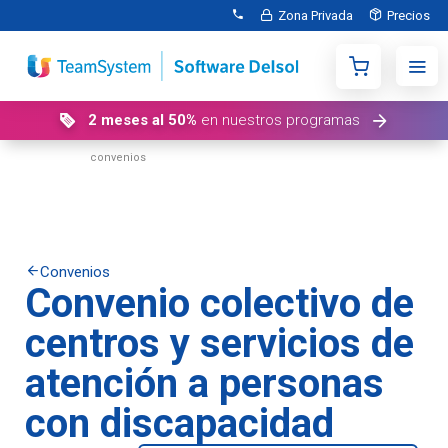
Zona Privada
Precios
2 meses al 50%
en nuestros programas
Inicio
Buscador de
Convenio colectivo de centros y servicios de atención a personas con discapacidad
convenios
colectivos
Convenios
Convenio colectivo de
centros y servicios de
atención a personas
con discapacidad