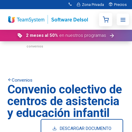
Zona Privada
Precios
2 meses al 50%
en nuestros programas
Inicio
Buscador de
Convenio colectivo de centros de asistencia y educación infantil
convenios
colectivos
Convenios
Convenio colectivo de
centros de asistencia
y educación infantil
DESCARGAR DOCUMENTO