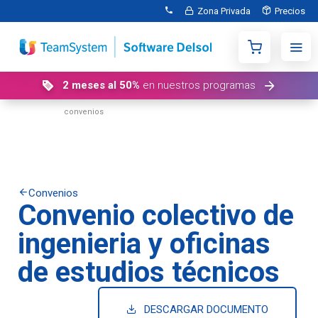
Zona Privada
Precios
2 meses al 50%
en nuestros programas
Inicio
Buscador de
Convenio colectivo de ingenieria y oficinas de estudios técnicos
convenios
colectivos
Convenios
Convenio colectivo de
ingenieria y oficinas
de estudios técnicos
DESCARGAR DOCUMENTO