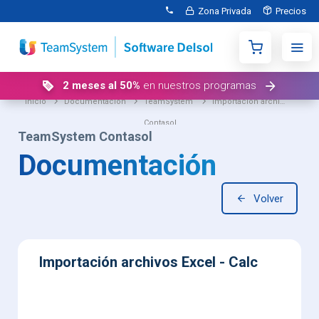
Zona Privada
Precios
2 meses al 50%
en nuestros programas
Inicio
Documentación
TeamSystem
Importación archivos Excel - Calc
Contasol
TeamSystem Contasol
Documentación
Volver
Importación archivos Excel - Calc