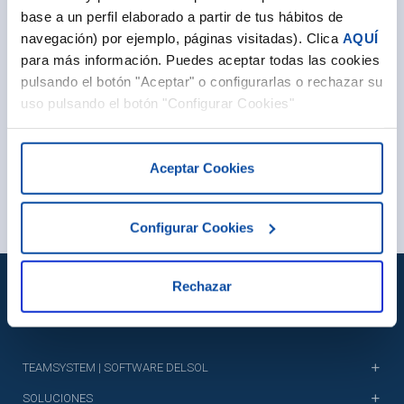
TeamSystem Factusol
base a un perfil elaborado a partir de tus hábitos de
navegación) por ejemplo, páginas visitadas). Clica
AQUÍ
TeamSystem Nominasol
para más información. Puedes aceptar todas las cookies
pulsando el botón "Aceptar" o configurarlas o rechazar su
TeamSystem Delsol
uso pulsando el botón "Configurar Cookies"
TeamSystem Tpvsol
TeamSystem Preventa
Aceptar Cookies
Configurar Cookies
Rechazar
TEAMSYSTEM | SOFTWARE DELSOL
SOLUCIONES