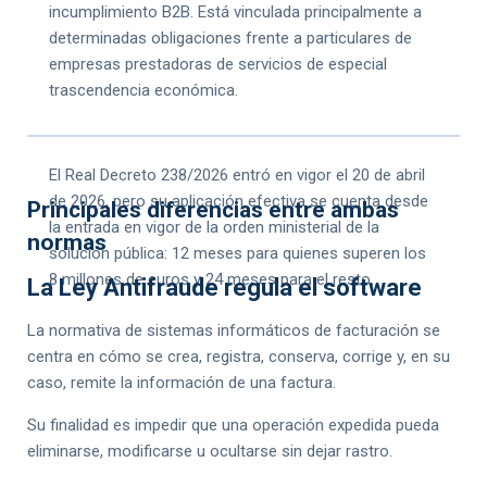
incumplimiento B2B. Está vinculada principalmente a
determinadas obligaciones frente a particulares de
empresas prestadoras de servicios de especial
trascendencia económica.
El Real Decreto 238/2026 entró en vigor el 20 de abril
de 2026, pero su aplicación efectiva se cuenta desde
Principales diferencias entre ambas
la entrada en vigor de la orden ministerial de la
normas
solución pública: 12 meses para quienes superen los
8 millones de euros y 24 meses para el resto.
La Ley Antifraude regula el software
La normativa de sistemas informáticos de facturación se
centra en cómo se crea, registra, conserva, corrige y, en su
caso, remite la información de una factura.
Su finalidad es impedir que una operación expedida pueda
eliminarse, modificarse u ocultarse sin dejar rastro.