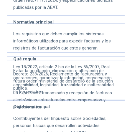
Orden HAC/1177/2024; y especificaciones técnicas
y RRSIF
electrónica
publicadas por la AEAT.
B2B
Normativa principal
Los requisitos que deben cumplir los sistemas
informáticos utilizados para expedir facturas y los
registros de facturación que estos generan.
Qué regula
Ley 18/2022; artículo 2 bis de la Ley 56/2007; Real
Evitar la ocultación, eliminación o alteración de
Decreto 238/2026; Reglamento de facturación; y
operaciones; garantizar la integridad, conservación,
futura orden ministerial de desarrollo de la solución
accesibilidad, legibilidad, trazabilidad e inalterabilidad
pública.
de los registros.
La expedición, transmisión y recepción de facturas
electrónicas estructuradas entre empresarios y
Objetivo principal
profesionales.
Contribuyentes del Impuesto sobre Sociedades;
personas físicas que desarrollen actividades