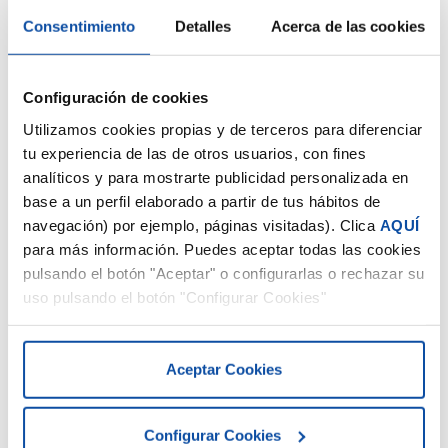
por parte de la AEAT.
Consentimiento
Detalles
Acerca de las cookies
El código QR no es el elemento que define la factura
electrónica B2B. No obstante, una factura B2B puede
Configuración de cookies
Certificación del software
tener que incorporar la información equivalente al QR
Utilizamos cookies propias y de terceros para diferenciar
Los contribuyentes que llevan sus libros de IVA
cuando haya sido generada por un SIF sujeto al RRSIF.
tu experiencia de las de otros usuarios, con fines
mediante el SII están excluidos del RRSIF respecto de
analíticos y para mostrarte publicidad personalizada en
sus propias facturas.
base a un perfil elaborado a partir de tus hábitos de
navegación) por ejemplo, páginas visitadas). Clica
AQUÍ
para más información. Puedes aceptar todas las cookies
SII
pulsando el botón "Aceptar" o configurarlas o rechazar su
Deben tenerse en cuenta los regímenes forales. El
Las plataformas privadas deberán cumplir requisitos
uso pulsando el botón "Configurar Cookies"
reglamento estatal se aplica según el domicilio fiscal y
específicos, entre ellos capacidad de conexión con la
los puntos de conexión correspondientes.
solución pública, certificación ISO/IEC 27001 o
equivalente, protocolos AS2 o AS4 e interoperabilidad
Aceptar Cookies
Estar acogido al SII no excluye por sí mismo de la
gratuita.
factura electrónica B2B. Ambas obligaciones regulan
País Vasco y Navarra
cuestiones distintas.
Configurar Cookies
El artículo 201 bis de la Ley General Tributaria prevé