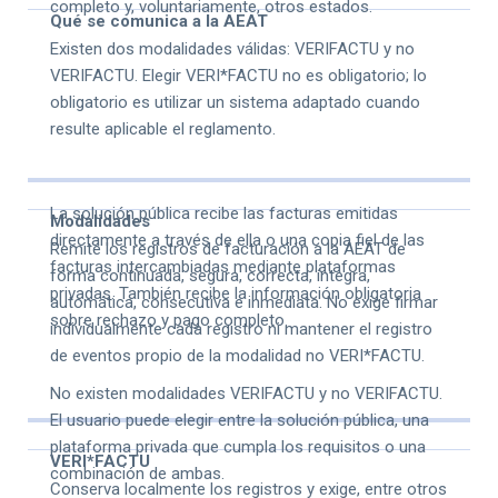
completo y, voluntariamente, otros estados.
Qué se comunica a la AEAT
Existen dos modalidades válidas: VERIFACTU y no
VERIFACTU. Elegir VERI*FACTU no es obligatorio; lo
obligatorio es utilizar un sistema adaptado cuando
resulte aplicable el reglamento.
La solución pública recibe las facturas emitidas
Modalidades
directamente a través de ella o una copia fiel de las
Remite los registros de facturación a la AEAT de
facturas intercambiadas mediante plataformas
forma continuada, segura, correcta, íntegra,
privadas. También recibe la información obligatoria
automática, consecutiva e inmediata. No exige firmar
sobre rechazo y pago completo.
individualmente cada registro ni mantener el registro
de eventos propio de la modalidad no VERI*FACTU.
No existen modalidades VERIFACTU y no VERIFACTU.
El usuario puede elegir entre la solución pública, una
plataforma privada que cumpla los requisitos o una
VERI*FACTU
combinación de ambas.
Conserva localmente los registros y exige, entre otros