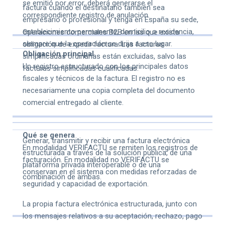
se emitió por error, deberá generarse el
factura cuando el destinatario también sea
correspondiente registro de anulación.
empresario o profesional y tenga en España su sede,
establecimiento permanente, domicilio o residencia,
Operaciones comerciales B2B en las que exista
siempre que la operación se dirija a ese lugar.
obligación de expedir factura. Las facturas
Obligación principal
simplificadas ordinarias están excluidas, salvo las
Un registro estructurado con los principales datos
facturas simplificadas cualificadas.
fiscales y técnicos de la factura. El registro no es
necesariamente una copia completa del documento
comercial entregado al cliente.
Qué se genera
Generar, transmitir y recibir una factura electrónica
En modalidad VERIFACTU se remiten los registros de
estructurada a través de la solución pública, de una
facturación. En modalidad no VERIFACTU se
plataforma privada interoperable o de una
conservan en el sistema con medidas reforzadas de
combinación de ambas.
seguridad y capacidad de exportación.
La propia factura electrónica estructurada, junto con
los mensajes relativos a su aceptación, rechazo, pago