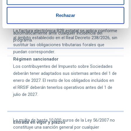
sanciones para productores y comercializadores de
software prohibido y para la tenencia de sistemas que
Rechazar
debían estar certificados y no lo estén, o que hayan
sido alterados. La multa de 50.000 euros no se aplica
La factura electrónica B2B estatal se aplica conforme
automáticamente ante cualquier incidencia del
al ámbito establecido en el Real Decreto 238/2026, sin
programa.
sustituir las obligaciones tributarias forales que
puedan corresponder.
Régimen sancionador
Los contribuyentes del Impuesto sobre Sociedades
deberán tener adaptados sus sistemas antes del 1 de
enero de 2027. El resto de los obligados incluidos en
el RRSIF deberán tenerlos operativos antes del 1 de
julio de 2027.
La multa de hasta 10.000 euros de la Ley 56/2007 no
Entrada en vigor y plazos
constituye una sanción general por cualquier