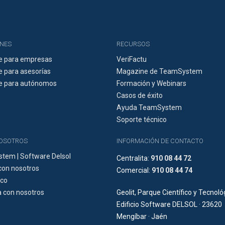
NES
RECURSOS
e para empresas
VeriFactu
 para asesorías
Magazine de TeamSystem
e para autónomos
Formación y Webinars
Casos de éxito
Ayuda TeamSystem
Soporte técnico
NOSOTROS
INFORMACIÓN DE CONTACTO
tem | Software Delsol
Centralita:
910 08 44 72
con nosotros
Comercial:
910 08 44 74
ico
 con nosotros
Geolit, Parque Científico y Tecnoló
Edificio Software DELSOL · 23620
Mengíbar · Jaén