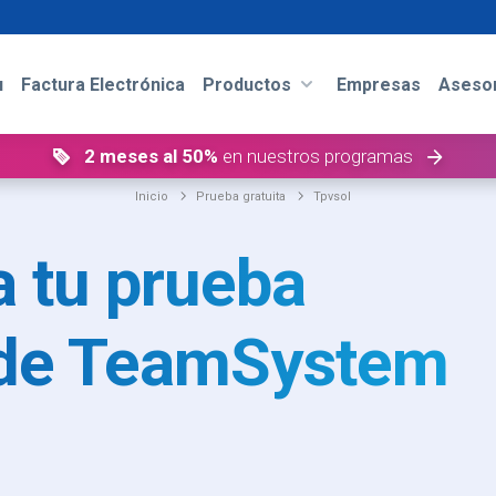
u
Factura Electrónica
Productos
Empresas
Asesor
2 meses al 50%
en nuestros programas
Inicio
Prueba gratuita
tpvsol
 tu prueba
a de TeamSystem