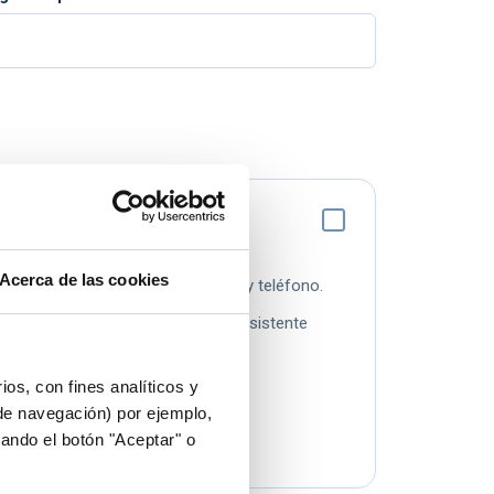
Acerca de las cookies
 dudas personalmente por email y teléfono.
ro Centro de Soporte Online y al asistente
ios, con fines analíticos y
e cualquier lugar.
 de navegación) por ejemplo,
os servidores Azure de Microsoft.
ando el botón "Aceptar" o