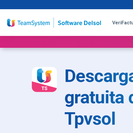
VeriFact
Descarga
gratuit
Tpvsol