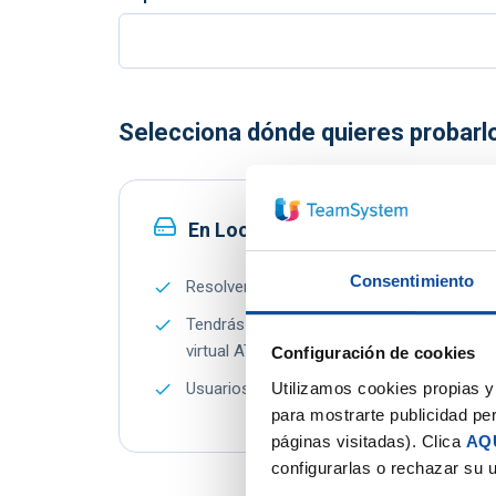
Selecciona dónde quieres probarl
En Local
Consentimiento
Resolveremos todas tus dudas personalmen
Tendrás acceso a nuestro Centro de Soport
virtual ATENEA.
Configuración de cookies
Utilizamos cookies propias y 
Usuarios y empresas ilimitados.
para mostrarte publicidad per
páginas visitadas). Clica
AQ
configurarlas o rechazar su 