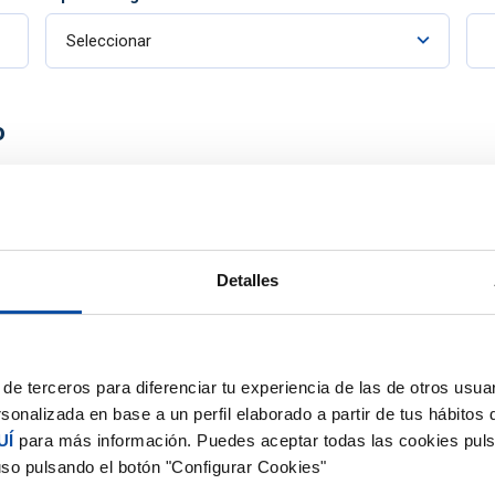
Seleccionar
o
En la Nube
Detalles
te por email y teléfono.
Resolveremos todas tus
e Online y al asistente
Tendrás acceso a nuest
virtual ATENEA.
de terceros para diferenciar tu experiencia de las de otros usuar
Acceso a tus datos desd
sonalizada en base a un perfil elaborado a partir de tus hábitos
Tus datos seguros en l
UÍ
para más información. Puedes aceptar todas las cookies puls
uso pulsando el botón "Configurar Cookies"