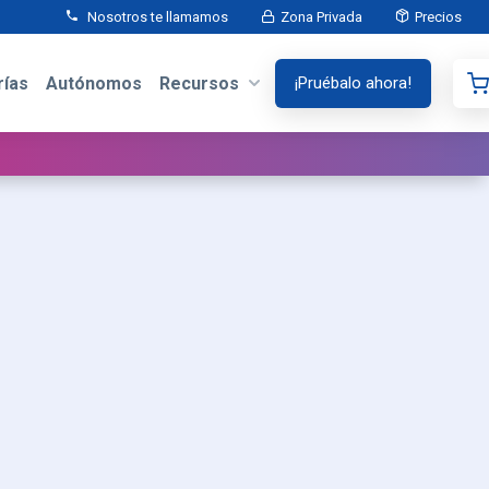
Nosotros te llamamos
Zona Privada
Precios
ías
Autónomos
Recursos
¡Pruébalo ahora!