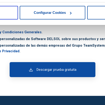
Configurar Cookies
icitud y gestionar el contacto o la descarga.
Derechos (arts. 15–22 RGPD):
puedes ej
y Condiciones Generales
.
personalizadas de Software DELSOL sobre sus productos y serv
personalizadas de las demás empresas del Grupo TeamSystem, s
e Privacidad
.
Descargar prueba gratuita