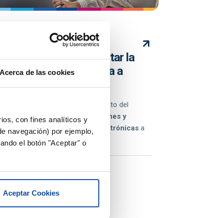
Software DELSOL
MiFacturae: la nueva
herramienta para facilitar la
facturación electrónica a
Acerca de las cookies
pymes y autónomos
MiFacturae
, nuevo servicio gratuito del
Gobierno de España para que
pymes y
ios, con fines analíticos y
autónomos
envíen
facturas electrónicas
a
 de navegación) por ejemplo,
la Administración Pública.
ando el botón "Aceptar" o
Factura electrónica
Aceptar Cookies