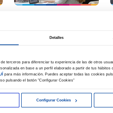
Software DELSOL
España avanza hacia la
digitalización fiscal con la
facturación electrónica
Detalles
El gobierno español implementará la
factura
electrónica obligatoria para transacciones
B2B
según la Ley Crea y Crece. La medida
de terceros para diferenciar tu experiencia de las de otros usuar
busca mejorar eficiencia y reducir fraude.
sonalizada en base a un perfil elaborado a partir de tus hábitos
UÍ
para más información. Puedes aceptar todas las cookies puls
uso pulsando el botón "Configurar Cookies"
Factura electrónica
Configurar Cookies