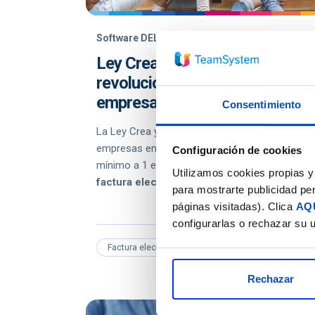
Software DELSOL
Ley Crea y Crece
revoluciona el entorno
empresarial en España
Consentimiento
La Ley Crea y Crece, simplifica la creación de
empresas en España, reduce el capital social
Configuración de cookies
mínimo a 1 euro y
promueve el uso de la
Utilizamos cookies propias y 
factura electrónica
.
para mostrarte publicidad per
páginas visitadas). Clica
AQ
configurarlas o rechazar su 
Factura electrónica
Rechazar