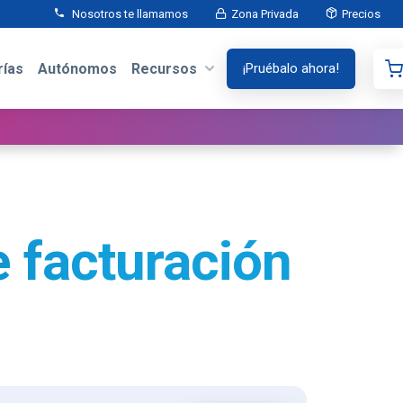
Nosotros te llamamos
Zona Privada
Precios
ías
Autónomos
Recursos
¡Pruébalo ahora!
 facturación