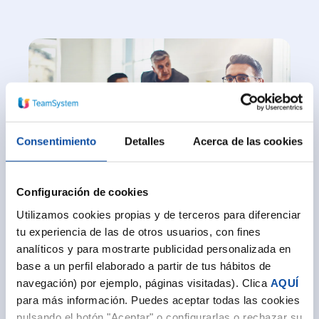
Consentimiento
Detalles
Acerca de las cookies
Configuración de cookies
Orden HAC/1177/2024: Nuevas
Utilizamos cookies propias y de terceros para diferenciar
especificaciones para sistemas de facturación
tu experiencia de las de otros usuarios, con fines
analíticos y para mostrarte publicidad personalizada en
base a un perfil elaborado a partir de tus hábitos de
navegación) por ejemplo, páginas visitadas). Clica
AQUÍ
para más información. Puedes aceptar todas las cookies
pulsando el botón "Aceptar" o configurarlas o rechazar su