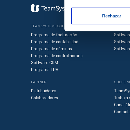
Rechazar
TEAMSYSTEM | SOFTWARE DELSOL
SOLUCIO
Programa de facturación
Softwar
Programa de contabilidad
Software
Programa de nóminas
Softwar
Programa de control horario
Software CRM
Programa TPV
PARTNER
SOBRE 
Distribuidores
TeamSys
Colaboradores
Trabaja 
Canal ét
Contacta