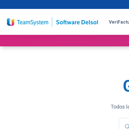
VeriFact
Todos la