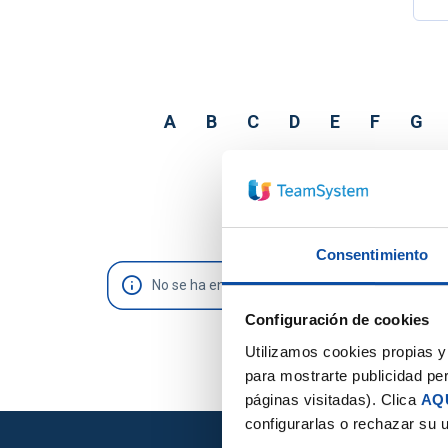
A
B
C
D
E
F
G
Consentimiento
No se ha encontrado ningua definición
Configuración de cookies
Utilizamos cookies propias y 
para mostrarte publicidad per
páginas visitadas). Clica
AQ
configurarlas o rechazar su 