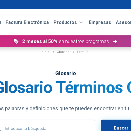
u
Factura Electrónica
Productos
Empresas
Asesor
2 meses al 50%
en nuestros programas
Inicio
Glosario
Letra Q
Glosario
Glosario Términos 
s palabras y definiciones que te puedes encontrar en tu d
Buscar