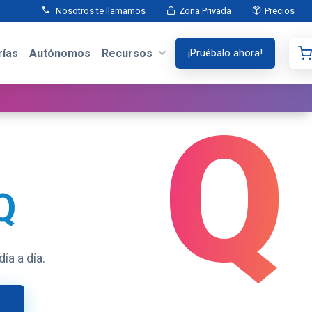
Nosotros te llamamos
Zona Privada
Precios
ías
Autónomos
Recursos
¡Pruébalo ahora!
Q
Q
ía a día.