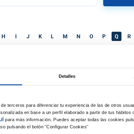
H
I
J
K
L
M
N
O
P
Q
R
Detalles
de terceros para diferenciar tu experiencia de las de otros usuar
sonalizada en base a un perfil elaborado a partir de tus hábitos
UÍ
para más información. Puedes aceptar todas las cookies puls
uso pulsando el botón "Configurar Cookies"