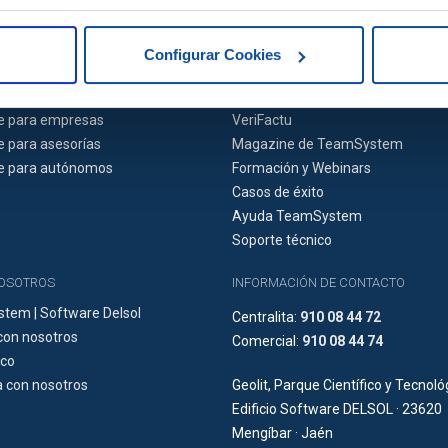
Configurar Cookies
NES
RECURSOS
e para empresas
VeriFactu
 para asesorías
Magazine de TeamSystem
e para autónomos
Formación y Webinars
Casos de éxito
Ayuda TeamSystem
Soporte técnico
NOSOTROS
INFORMACIÓN DE CONTACTO
tem | Software Delsol
Centralita:
910 08 44 72
con nosotros
Comercial:
910 08 44 74
ico
 con nosotros
Geolit, Parque Científico y Tecnoló
Edificio Software DELSOL · 23620
Mengíbar · Jaén