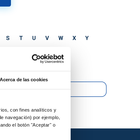
S
T
U
V
W
X
Y
Acerca de las cookies
ios, con fines analíticos y
 de navegación) por ejemplo,
ando el botón "Aceptar" o