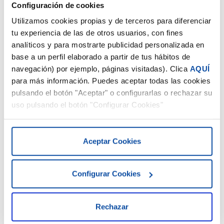
El software anterior al 1 de
Configuración de cookies
Utilizamos cookies propias y de terceros para diferenciar
enero de 2027 será ilegal
tu experiencia de las de otros usuarios, con fines
analíticos y para mostrarte publicidad personalizada en
Uno de los puntos clave de esta normativa es que cualquier
base a un perfil elaborado a partir de tus hábitos de
software de facturación utilizado antes del 1 de enero de
navegación) por ejemplo, páginas visitadas). Clica
AQUÍ
2027 que no se haya adaptado a los nuevos requisitos será
para más información. Puedes aceptar todas las cookies
considerado
software de doble uso
y por consiguiente,
pulsando el botón "Aceptar" o configurarlas o rechazar su
será ilegal. Esto significa que las empresas que no
uso pulsando el botón "Configurar Cookies"
actualicen su software estarán incurriendo en una
infracción que podría acarrear sanciones económicas
significativas e incluso la imposibilidad de continuar
Aceptar Cookies
operando con normalidad.
El uso de software no homologado o desactualizado
Configurar Cookies
implica que no ofrecerá las garantías necesarias en
términos de seguridad de los datos ni la funcionalidad
requerida para cumplir con la Ley Antifraude y VeriFactu.
Rechazar
Esto impedirá realizar el envío de los registros de