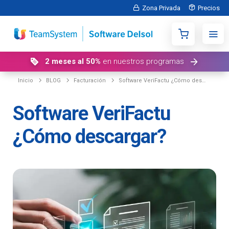
Zona Privada
Precios
2 meses al 50%
en nuestros programas
Inicio
BLOG
Facturación
Software VeriFactu ¿Cómo descargar?
Software VeriFactu
¿Cómo descargar?